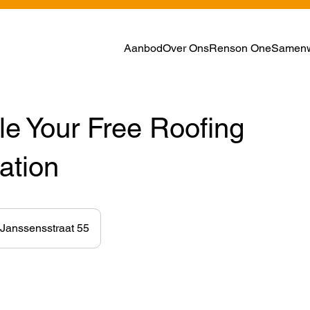
Aanbod
Over Ons
Renson One
Samenw
e Your Free Roofing
ation
 Janssensstraat 55