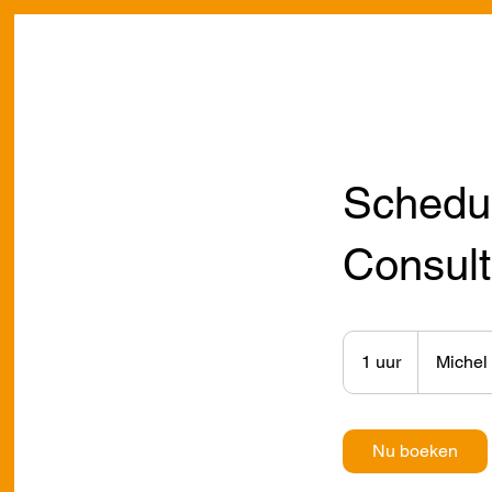
Schedul
Consult
1 uur
1
Michel
u
u
Nu boeken